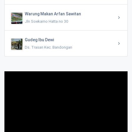
Warung Makan Arfan Sawitan
Jln Soekarno Hatta no 30
Gudeg Ibu Dewi
Ds. Trasan Kec. Bandongan