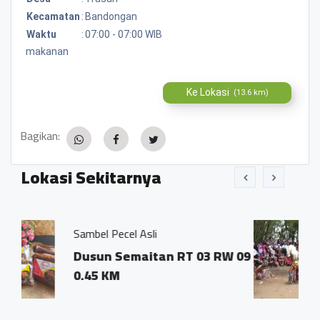
Kecamatan
:
Bandongan
Waktu
:
07:00 - 07:00 WIB
makanan
Ke Lokasi
(13.6 km)
Bagikan:
Lokasi Sekitarnya
 Asli
Jatilan Langgeng Bu
maitan RT 03 RW 09
Dsn. Sawah Jura
Trasan Kec. Ban
0.07 KM