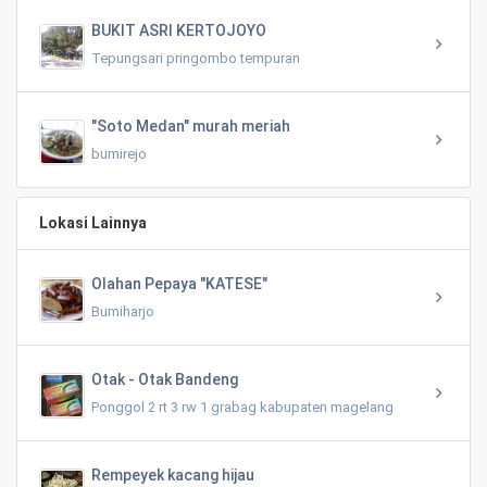
BUKIT ASRI KERTOJOYO
Tepungsari pringombo tempuran
"Soto Medan" murah meriah
bumirejo
Lokasi Lainnya
Olahan Pepaya "KATESE"
Bumiharjo
Otak - Otak Bandeng
Ponggol 2 rt 3 rw 1 grabag kabupaten magelang
Rempeyek kacang hijau