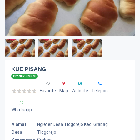
KUE PISANG
Produk UMKM
Favorite
Map
Website
Telepon
Whatsapp
Alamat
:
Ngleter Desa Tlogorejo Kec. Grabag
Desa
:
Tlogorejo
Kecamatan
:
Grabag