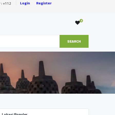
Login
Register
r : +112
0
SEARCH
Lokasi Populer