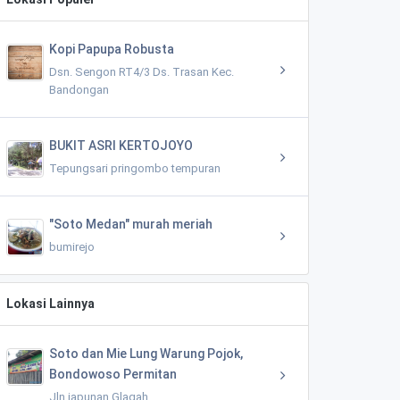
Kopi Papupa Robusta
Dsn. Sengon RT4/3 Ds. Trasan Kec.
Bandongan
BUKIT ASRI KERTOJOYO
Tepungsari pringombo tempuran
"Soto Medan" murah meriah
bumirejo
Lokasi Lainnya
Soto dan Mie Lung Warung Pojok,
Bondowoso Permitan
Jln japunan Glagah