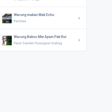
Warung makan Mak Echo
Permitan
Warung Bakso Mie Ayam Pak Rur
Pasar Senden Pucungsari Grabag
Dusun Ngroto