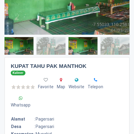
KUPAT TAHU PAK MANTHOK
Kuliner
Favorite
Map
Website
Telepon
Whatsapp
Alamat
:
Pagersari
Desa
:
Pagersari
Kecamatan
:
Mungkid