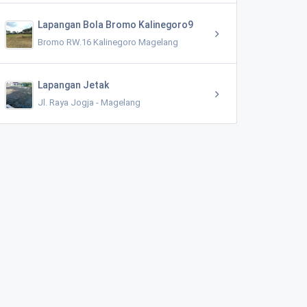
Lapangan Bola Bromo Kalinegoro9
Bromo RW.16 Kalinegoro Magelang
Lapangan Jetak
Jl. Raya Jogja - Magelang
Pos Kesehatan Desa (PKD) Banyuroto