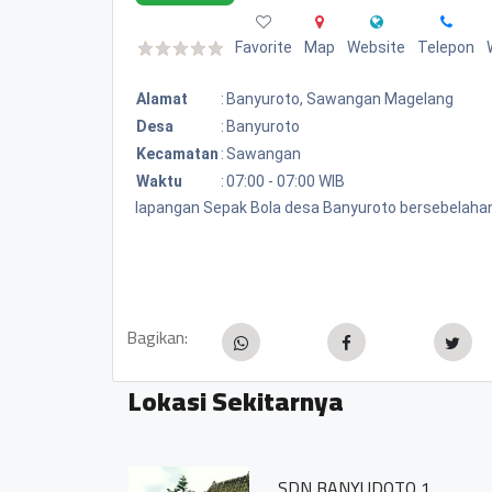
Favorite
Map
Website
Telepon
Alamat
:
Banyuroto, Sawangan Magelang
Desa
:
Banyuroto
Kecamatan
:
Sawangan
Waktu
:
07:00 - 07:00 WIB
lapangan Sepak Bola desa Banyuroto bersebelaha
Bagikan:
Lokasi Sekitarnya
SDN BANYUDOTO 1