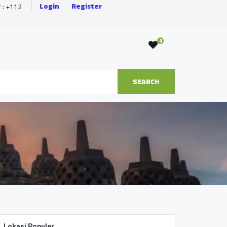
Login
Register
r : +112
0
SEARCH
Lokasi Populer