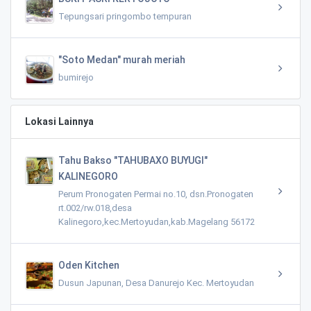
Tepungsari pringombo tempuran
"Soto Medan" murah meriah
bumirejo
Lokasi Lainnya
Tahu Bakso "TAHUBAXO BUYUGI"
KALINEGORO
Perum Pronogaten Permai no.10, dsn.Pronogaten
rt.002/rw.018,desa
Kalinegoro,kec.Mertoyudan,kab.Magelang 56172
Oden Kitchen
Dusun Japunan, Desa Danurejo Kec. Mertoyudan