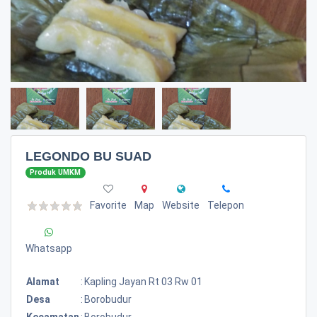
LEGONDO BU SUAD
Produk UMKM
Favorite
Map
Website
Telepon
Whatsapp
Alamat
:
Kapling Jayan Rt 03 Rw 01
Desa
:
Borobudur
Kecamatan
:
Borobudur