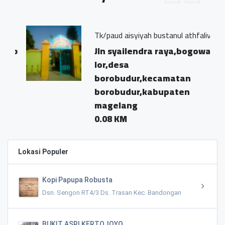
Tk/paud aisyiyah bustanul athfaliv
ab
Jln syailendra raya,bogowati
lor,desa
borobudur,kecamatan
borobudur,kabupaten
magelang
0.08 KM
Lokasi Populer
Kopi Papupa Robusta
Dsn. Sengon RT4/3 Ds. Trasan Kec. Bandongan
BUKIT ASRI KERTOJOYO