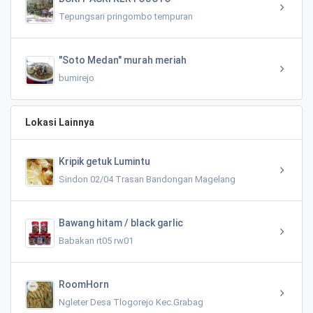
Tepungsari pringombo tempuran
"Soto Medan" murah meriah
bumirejo
Lokasi Lainnya
Kripik getuk Lumintu
Sindon 02/04 Trasan Bandongan Magelang
Bawang hitam / black garlic
Babakan rt05 rw01
RoomHorn
Ngleter Desa Tlogorejo Kec.Grabag