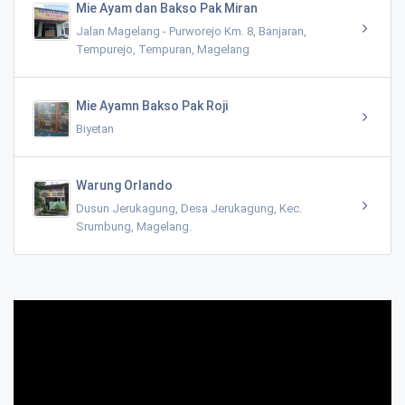
Mie Ayam dan Bakso Pak Miran
Jalan Magelang - Purworejo Km. 8, Banjaran,
Tempurejo, Tempuran, Magelang
Mie Ayamn Bakso Pak Roji
Biyetan
Warung Orlando
Dusun Jerukagung, Desa Jerukagung, Kec.
Srumbung, Magelang.