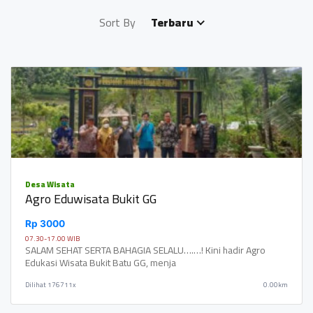
Sort By
Terbaru
Desa Wisata
Agro Eduwisata Bukit GG
Rp 3000
07.30-17.00 WIB
SALAM SEHAT SERTA BAHAGIA SELALU….…! Kini hadir Agro
Edukasi Wisata Bukit Batu GG, menja
Dilihat
176711x
0.00km