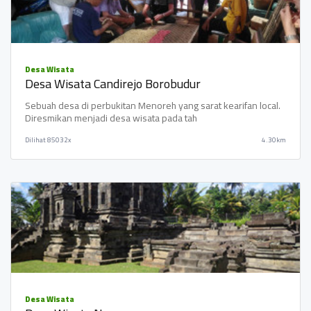
Desa Wisata
Desa Wisata Candirejo Borobudur
Sebuah desa di perbukitan Menoreh yang sarat kearifan local.
Diresmikan menjadi desa wisata pada tah
Dilihat
85032x
4.30km
Desa Wisata