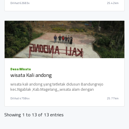
Dilihat
62683x
25.42km
Desa Wisata
wisata Kali andong
wisata kali andong yang tetletak didusun Bandungrejo
kec.Ngablak ,Kab.Magelang,,,wisata alam dengan
Dilihat
47584x
25.77km
Showing 1 to 13 of 13 entries