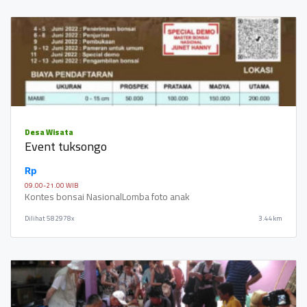
Desa Wisata
Event tuksongo
Rp
09.00-21.00 WIB
Kontes bonsai NasionalLomba foto anak
Dilihat
582978x
3.44km