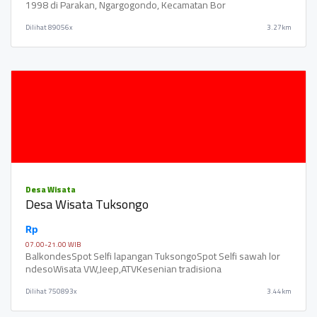
1998 di Parakan, Ngargogondo, Kecamatan Bor
Dilihat
89056x
3.27km
Desa Wisata
Desa Wisata Tuksongo
Rp
07.00-21.00 WIB
BalkondesSpot Selfi lapangan TuksongoSpot Selfi sawah lor
ndesoWisata VW,Jeep,ATVKesenian tradisiona
Dilihat
750893x
3.44km