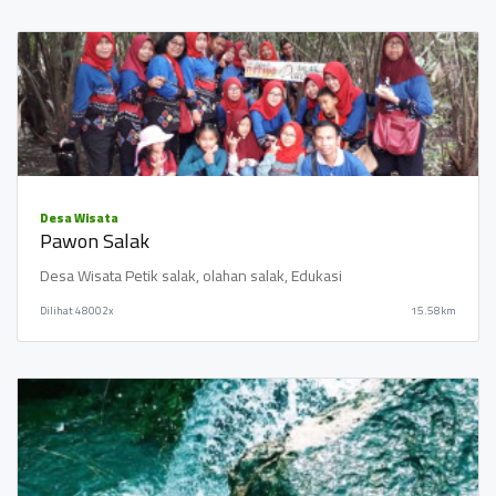
Desa Wisata
Pawon Salak
Desa Wisata Petik salak, olahan salak, Edukasi
Dilihat
48002x
15.58km