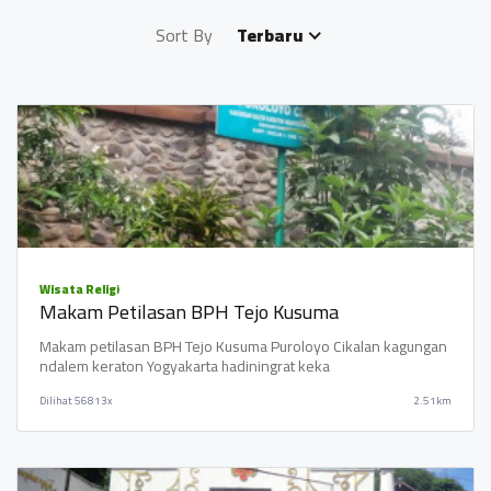
Sort By
Terbaru
Wisata Religi
Makam Petilasan BPH Tejo Kusuma
Makam petilasan BPH Tejo Kusuma Puroloyo Cikalan kagungan
ndalem keraton Yogyakarta hadiningrat keka
Dilihat
56813x
2.51km