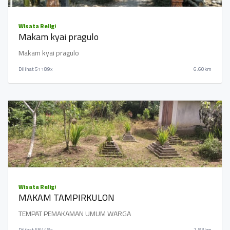
Wisata Religi
Makam kyai pragulo
Makam kyai pragulo
Dilihat
51189x
6.60km
Wisata Religi
MAKAM TAMPIRKULON
TEMPAT PEMAKAMAN UMUM WARGA
Dilihat
58148x
7.83km