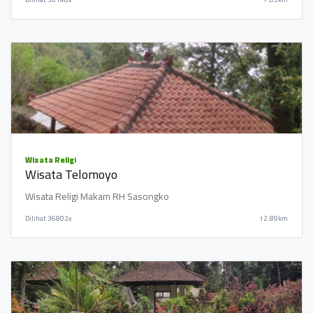
Wisata Religi
Wisata Telomoyo
Wisata Religi Makam RH Sasongko
Dilihat
36802x
12.89km