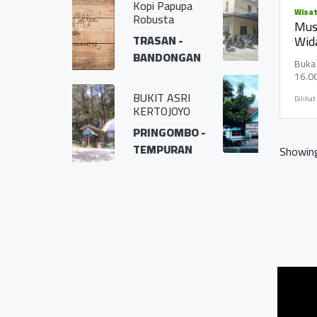
Kopi Papupa
Wisat
TEMPUREJO -
Robusta
Mus
TEMPURAN
TRASAN -
Wid
BANDONGAN
Buka 
16.00
Kantor Kepala
BUKIT ASRI
Desa Kamongan
Dilihat
KERTOJOYO
KAMONGAN -
PRINGOMBO -
SRUMBUNG
TEMPURAN
Showing