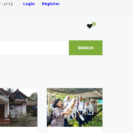
Login
Register
r : +112
0
SEARCH
 Ngrajek
KLINIK BIDAN
DELIMA
g
BANJARHARJO -
 -
SALAMAN
D
Desa Tempurejo