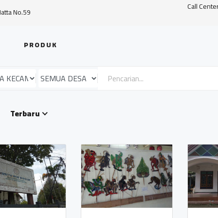
Call Cente
Hatta No.59
PRODUK
Terbaru
"Soto Medan"
Balaidesa
murah meriah
Mungkid
Magelan
BUMIREJO -
NGRAJEK
MUNGKID
MUNGKI