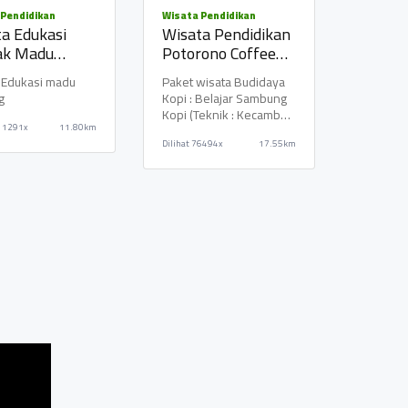
upa
 Pendidikan
Wisata Pendidikan
TEMPUREJO -
a Edukasi
Wisata Pendidikan
TEMPURAN
-
ak Madu
Potorono Coffee
eng "Gubuk
Learning Center
GAN
 Edukasi madu
Paket wisata Budidaya
eng"
g
Kopi : Belajar Sambung
Kantor Kepala
Kopi (Teknik : Kecambah,
SRI
Desa Kamongan
11291x
11.80km
Selling).. Paket per
YO
Dilihat
76494x
17.55km
Orang mu
KAMONGAN -
MBO -
SRUMBUNG
AN