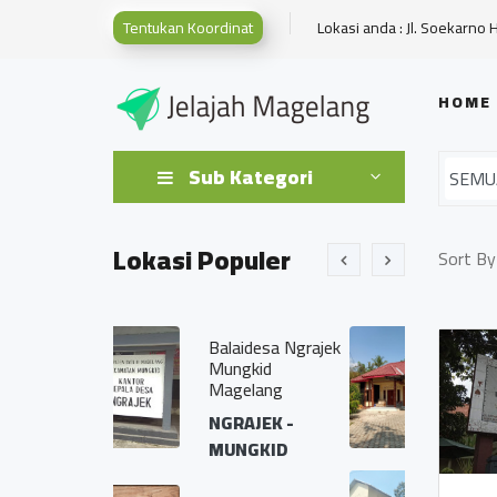
Tentukan Koordinat
Lokasi anda : Jl. Soekarno 
HOME
Sub Kategori
Lokasi Populer
Sort By
Balaidesa Ngrajek
KLINIK BIDAN
Mungkid
DELIMA
Magelang
BANJARHARJO -
NGRAJEK -
SALAMAN
MUNGKID
Desa Tempurejo