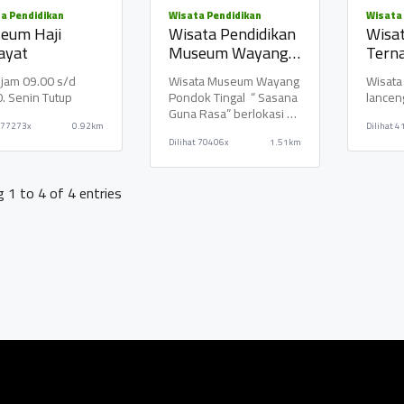
Kopi Pap
a Pendidikan
Wisata Pendidikan
Wisata
Robusta
eum Haji
Wisata Pendidikan
Wisat
ayat
Museum Wayang
TRASAN 
Tern
"Sasana Guna
Lanc
BANDON
jam 09.00 s/d
Wisata Museum Wayang
Wisata
Rasa", Borobudur
Lanc
. Senin Tutup
Pondok Tingal “ Sasana
lancen
Magelang
Guna Rasa” berlokasi di
BUKIT A
77273x
0.92km
Dilihat
4
Pondok Tingal,
KERTOJO
Dilihat
70406x
1.51km
Wanurejo Ke
PRINGO
TEMPUR
 1 to 4 of 4 entries