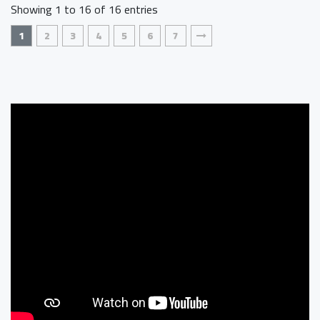
Showing 1 to 16 of 16 entries
1
2
3
4
5
6
7