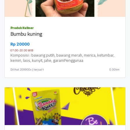
Produk Kuliner
Bumbu kuning
Rp 20000
07.00-20.00 WIB
Komposisi : bawang putih, bawang merah, merica, ketumbar,
kemiri, laos, kunyit, jahe, garamPenggunaa
Dilihat
209900x | terjual1
0.00km