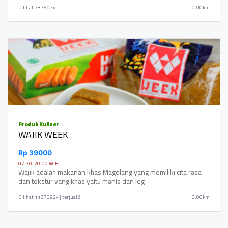
Dilihat
287502x
0.00km
Produk Kuliner
WAJIK WEEK
Rp 39000
07.30-20.00 WIB
Wajik adalah makanan khas Magelang yang memiliki cita rasa
dan tekstur yang khas yaitu manis dan leg
Dilihat
1137092x | terjual2
0.00km