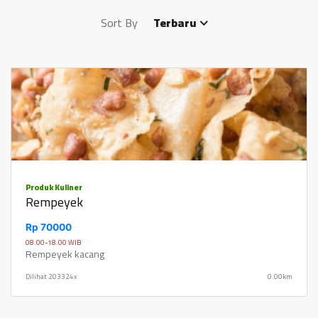
Sort By
Terbaru
Produk Kuliner
Rempeyek
Rp 70000
08.00-18.00 WIB
Rempeyek kacang
Dilihat
203324x
0.00km