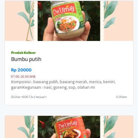
Produk Kuliner
Bumbu putih
Rp 20000
07.00-20.00 WIB
Komposisi : bawang putih, bawang merah, merica, kemiri,
garamKegunaan : nasi, goreng, sop, olahan mi
Dilihat
160673x | terjual1
0.00km