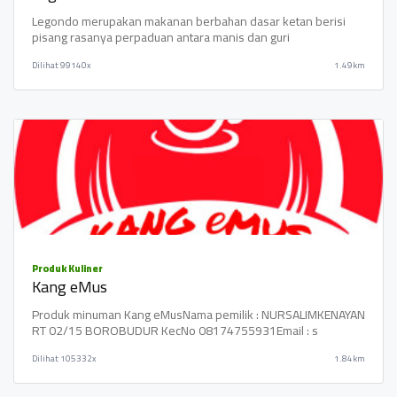
Legondo merupakan makanan berbahan dasar ketan berisi
pisang rasanya perpaduan antara manis dan guri
Dilihat
99140x
1.49km
Produk Kuliner
Kang eMus
Produk minuman Kang eMusNama pemilik : NURSALIMKENAYAN
RT 02/15 BOROBUDUR KecNo 08174755931Email : s
Dilihat
105332x
1.84km