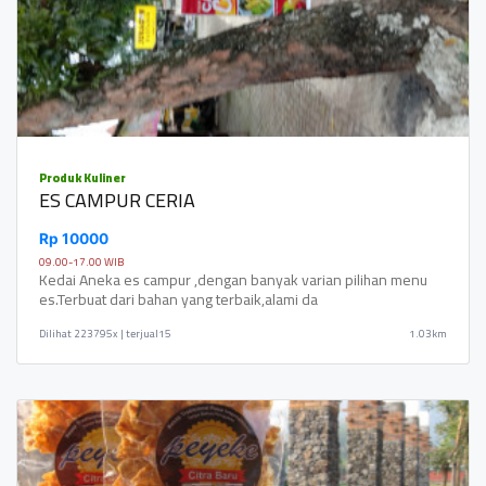
Produk Kuliner
ES CAMPUR CERIA
Rp 10000
09.00-17.00 WIB
Kedai Aneka es campur ,dengan banyak varian pilihan menu
es.Terbuat dari bahan yang terbaik,alami da
Dilihat
223795x | terjual15
1.03km