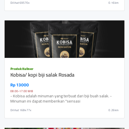
Dilihat
69570x
0.16km
Produk Kuliner
Kobisa/ kopi biji salak Rosada
Rp 13000
08.00-17.00 WIB
- Kobisa adalah minuman yang terbuat dari biji buah salak. -
Minuman ini dapat memberikan "sensasi
Dilihat
168477x
0.26km