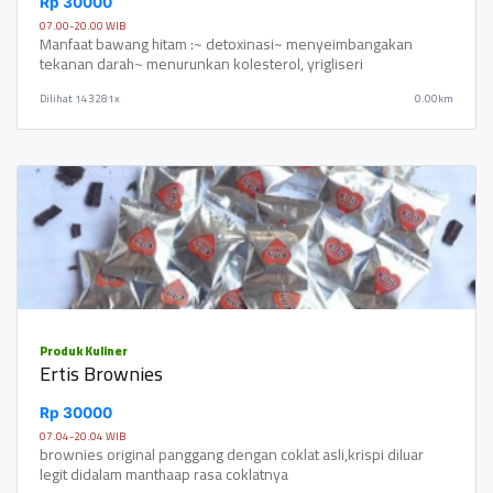
Rp 30000
07.00-20.00 WIB
Manfaat bawang hitam :~ detoxinasi~ menyeimbangakan
tekanan darah~ menurunkan kolesterol, yrigliseri
Dilihat
143281x
0.00km
Produk Kuliner
Ertis Brownies
Rp 30000
07.04-20.04 WIB
brownies original panggang dengan coklat asli,krispi diluar
legit didalam manthaap rasa coklatnya