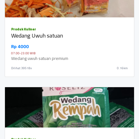
Produk Kuliner
Wedang Uwuh satuan
Rp 4000
07.00-23.00 WIB
Wedang uwuh satuan premium
Dilihat
39518x
0.16km