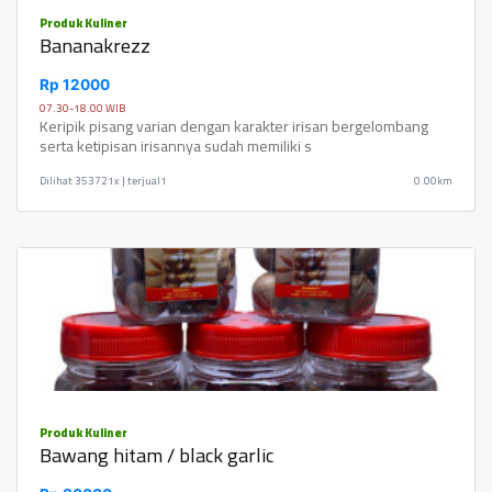
Produk Kuliner
Bananakrezz
Rp 12000
07.30-18.00 WIB
Keripik pisang varian dengan karakter irisan bergelombang
serta ketipisan irisannya sudah memiliki s
Dilihat
353721x | terjual1
0.00km
Produk Kuliner
Bawang hitam / black garlic