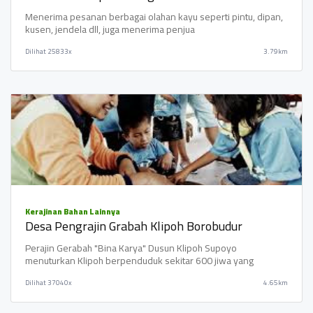
Menerima pesanan berbagai olahan kayu seperti pintu, dipan,
kusen, jendela dll, juga menerima penjua
Dilihat
25833x
3.79km
Kerajinan Bahan Lainnya
Desa Pengrajin Grabah Klipoh Borobudur
Perajin Gerabah "Bina Karya" Dusun Klipoh Supoyo
menuturkan Klipoh berpenduduk sekitar 600 jiwa yang
Dilihat
37040x
4.65km