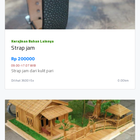
Kerajinan Bahan Lainnya
Strap jam
Rp 200000
09.00-17.07 WIB
Strap jam dari kulit pari
Dilihat
360015x
0.00km