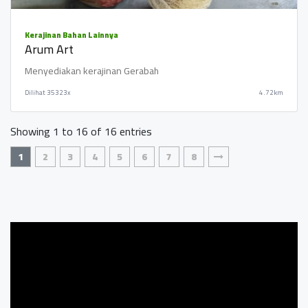
Kerajinan Bahan Lainnya
Arum Art
Menyediakan kerajinan Gerabah
Dilihat
35323x
4.72km
Showing 1 to 16 of 16 entries
1
2
3
4
5
6
7
8