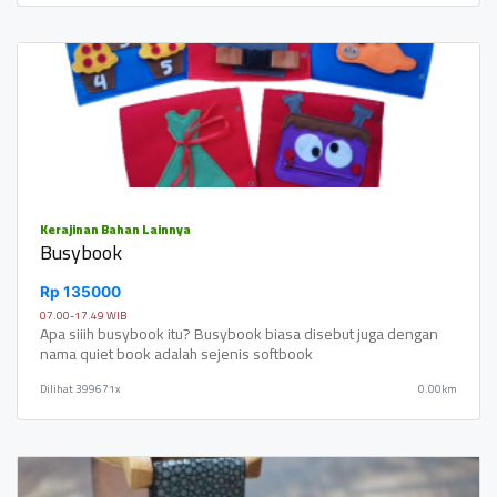
Kerajinan Bahan Lainnya
Busybook
Rp 135000
07.00-17.49 WIB
Apa siiih busybook itu? Busybook biasa disebut juga dengan
nama quiet book adalah sejenis softbook
Dilihat
399671x
0.00km