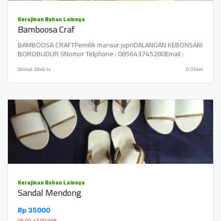
Kerajinan Bahan Lainnya
Bamboosa Craf
BAMBOOSA CRAFTPemilik mansur jupriDALANGAN KEBONSARI
BOROBUDUR 5Nomor Telphone : 085643745280Email :
Dilihat
28461x
0.05km
Kerajinan Bahan Lainnya
Sandal Mendong
Rp 35000
08.00-17.00 WIB