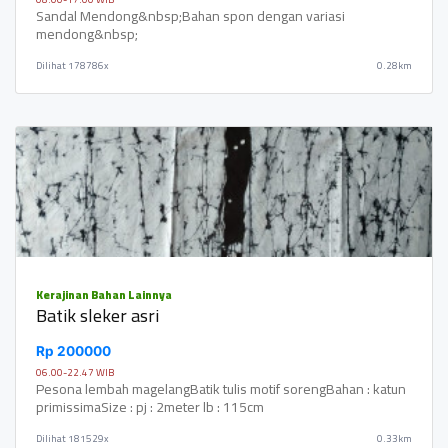
Sandal Mendong&nbsp;Bahan spon dengan variasi
mendong&nbsp;
Dilihat
178786x
0.28km
Kerajinan Bahan Lainnya
Batik sleker asri
Rp 200000
06.00-22.47 WIB
Pesona lembah magelangBatik tulis motif sorengBahan : katun
primissimaSize : pj : 2meter lb : 115cm
Dilihat
181529x
0.33km