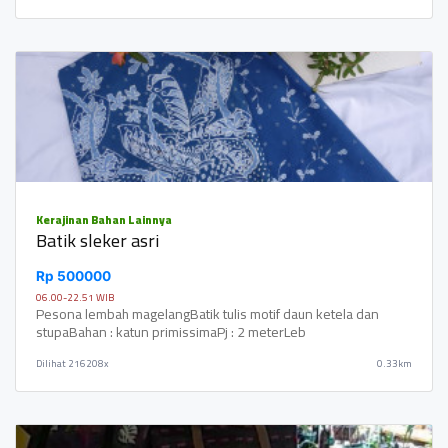
Kerajinan Bahan Lainnya
Batik sleker asri
Rp 500000
06.00-22.51 WIB
Pesona lembah magelangBatik tulis motif daun ketela dan
stupaBahan : katun primissimaPj : 2 meterLeb
Dilihat
216208x
0.33km