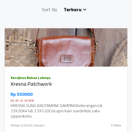
Sort By
Terbaru
Kerajinan Bahan Lainnya
Kresna Patchwork
Rp 550000
09.30-16.30 WIB
KRESNA SLING BAGTAMPAK SAMPINGKeterangan:Uk
23X20X4Tali 2.5X120CmLapis kain suedeAda saku
zipper&nbs
Dilihat
222523x | terjual1
0.00km