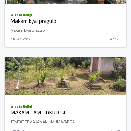
Wisata Religi
Makam kyai pragulo
Makam kyai pragulo
Dilihat
51066x
6.60km
Wisata Religi
MAKAM TAMPIRKULON
TEMPAT PEMAKAMAN UMUM WARGA
Dilihat
57960x
7.83km