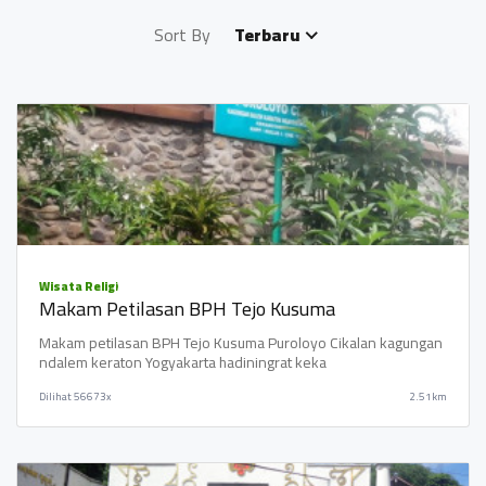
Sort By
Terbaru
Wisata Religi
Makam Petilasan BPH Tejo Kusuma
Makam petilasan BPH Tejo Kusuma Puroloyo Cikalan kagungan
ndalem keraton Yogyakarta hadiningrat keka
Dilihat
56673x
2.51km