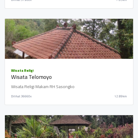
Wisata Religi
Wisata Telomoyo
Wisata Religi Makam RH Sasongko
Dilihat
36660x
12.89km