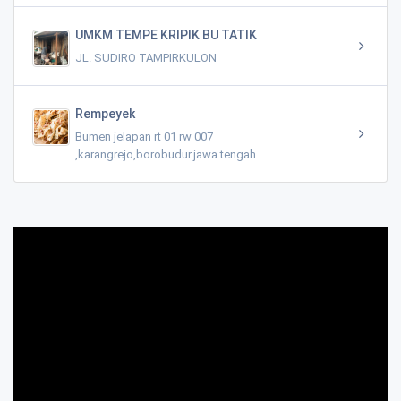
UMKM TEMPE KRIPIK BU TATIK
JL. SUDIRO TAMPIRKULON
Rempeyek
Bumen jelapan rt 01 rw 007
,karangrejo,borobudur.jawa tengah