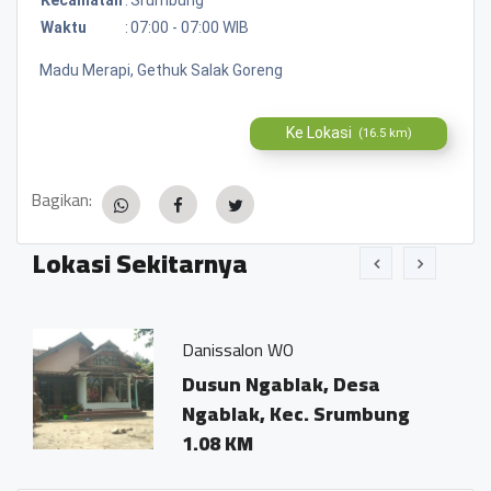
Waktu
:
07:00 - 07:00 WIB
Madu Merapi, Gethuk Salak Goreng
Ke Lokasi
(16.5 km)
Bagikan:
Lokasi Sekitarnya
Danissalon WO
Ma
Dusun Ngablak, Desa
J
Ngablak, Kec. Srumbung
S
1.08 KM
0