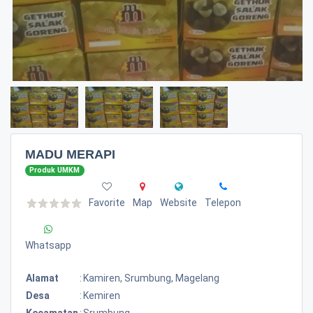
MADU MERAPI
Produk UMKM
Favorite
Map
Website
Telepon
Whatsapp
Alamat
:
Kamiren, Srumbung, Magelang
Desa
:
Kemiren
Kecamatan
:
Srumbung