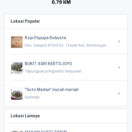
0.79 KM
Lokasi Populer
Kopi Papupa Robusta
Dsn. Sengon RT4/3 Ds. Trasan Kec. Bandongan
BUKIT ASRI KERTOJOYO
Tepungsari pringombo tempuran
"Soto Medan" murah meriah
bumirejo
Lokasi Lainnya