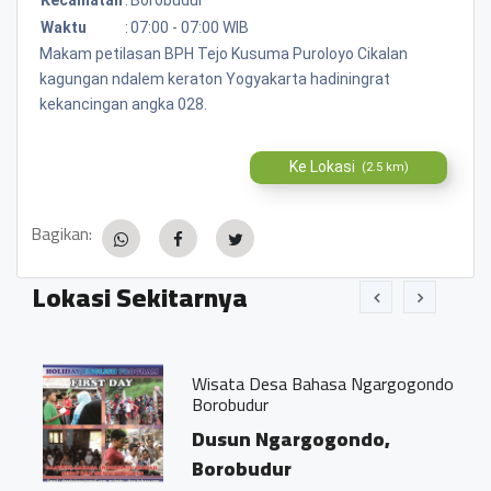
Waktu
:
07:00 - 07:00 WIB
Makam petilasan BPH Tejo Kusuma Puroloyo Cikalan
kagungan ndalem keraton Yogyakarta hadiningrat
kekancingan angka 028.
Ke Lokasi
(2.5 km)
Bagikan:
Lokasi Sekitarnya
Wisata Desa Bahasa Ngargogondo
Borobudur
Dusun Ngargogondo,
Borobudur