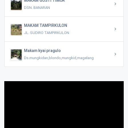
MAKAM GUSTI TIMUR
DSN. BANARAN
MAKAM TAMPIRKULON
JL. SUDIRO TAMPIRKULON
Makam kyai pragulo
Ds.mungkidan,blondo,mungkid,magelang