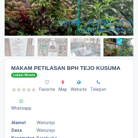
MAKAM PETILASAN BPH TEJO KUSUMA
Lokasi Wisata
Favorite
Map
Website
Telepon
Whatsapp
Alamat
:
Wanurejo
Desa
:
Wanurejo
Kecamatan
:
Borobudur