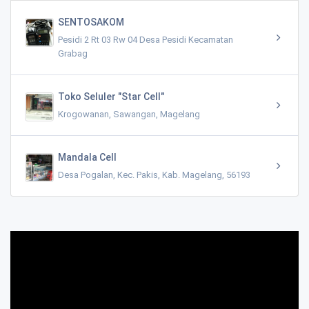
SENTOSAKOM
Pesidi 2 Rt 03 Rw 04 Desa Pesidi Kecamatan
Grabag
Toko Seluler "Star Cell"
Krogowanan, Sawangan, Magelang
Mandala Cell
Desa Pogalan, Kec. Pakis, Kab. Magelang, 56193