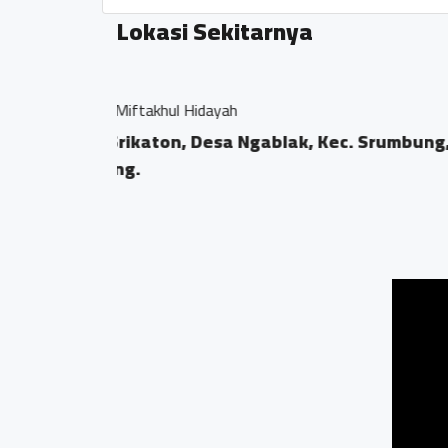
Lokasi Sekitarnya
Musholla Ngablak
abupaten
Dusun Ngablak, D
Magelang.
0.04 KM