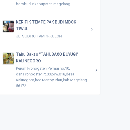
borobudur,kabupaten magelang
KERIPIK TEMPE PAK BUDI MBOK
TIWUL
JL. SUDIRO TAMPIRKULON
Tahu Bakso "TAHUBAXO BUYUGI"
KALINEGORO
Perum Pronogaten Permai no.10,
dsn.Pronogaten rt.002/rw.018,desa
Kalinegoro,kec.Mertoyudan,kab.Magelang
56172