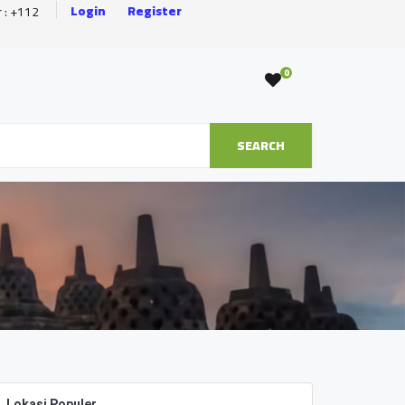
Login
Register
r : +112
0
SEARCH
Lokasi Populer