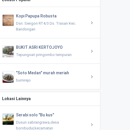
Kopi Papupa Robusta
Dsn. Sengon RT4/3 Ds. Trasan Kec.
Bandongan
BUKIT ASRI KERTOJOYO
Tepungsari pringombo tempuran
"Soto Medan" murah meriah
bumirejo
Lokasi Lainnya
Serabi solo "Bu kus"
Dusun sabrangrawa,desa
borobudur,kecamatan