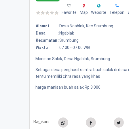
Favorite
Map
Website
Telepon
Alamat
:
Desa Ngablak, Kec Srumbung
Desa
:
Ngablak
Kecamatan
:
Srumbung
Waktu
:
07:00 - 07:00 WIB
Manisan Salak, Desa Ngablak, Srumbung
Sebagai desa penghasil sentra buah salak di desa 
tentu memiliki citra rasa yang khas
harga manisan buah salak Rp 3.000
Bagikan: