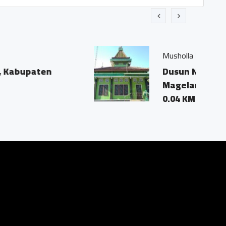
esa Ngablak, Kec. Srumbung, Kabupaten