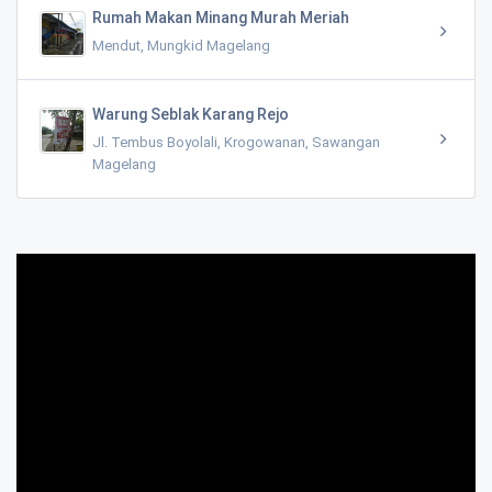
Rumah Makan Minang Murah Meriah
Mendut, Mungkid Magelang
Warung Seblak Karang Rejo
Jl. Tembus Boyolali, Krogowanan, Sawangan
Magelang