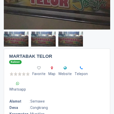
MARTABAK TELOR
Kuliner
Favorite
Map
Website
Telepon
Whatsapp
Alamat
:
Semawe
Desa
:
Congkrang
Kecamatan
:
Muntilan