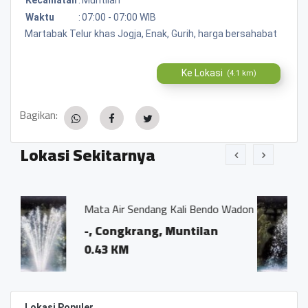
Waktu
:
07:00 - 07:00 WIB
Martabak Telur khas Jogja, Enak, Gurih, harga bersahabat
Ke Lokasi
(4.1 km)
Bagikan:
Lokasi Sekitarnya
 Sendang Kali Bendo Wadon
Mata Air Congkran
krang, Muntilan
-, Congkrang, 
0.28 KM
Lokasi Populer