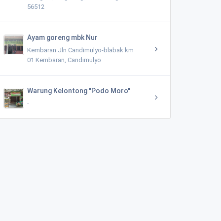
56512
Ayam goreng mbk Nur
Kembaran Jln Candimulyo-blabak km
01 Kembaran, Candimulyo
Warung Kelontong "Podo Moro"
-
Balai Desa Congkrang