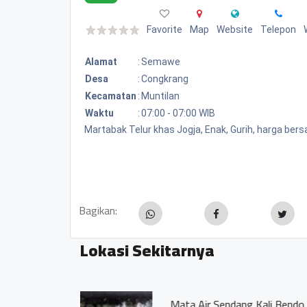
Favorite
Map
Website
Telepon
Alamat
:
Semawe
Desa
:
Congkrang
Kecamatan
:
Muntilan
Waktu
:
07:00 - 07:00 WIB
Martabak Telur khas Jogja, Enak, Gurih, harga ber
Bagikan:
Lokasi Sekitarnya
Mata Air Congkr