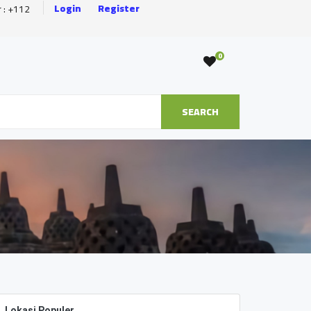
Login
Register
r : +112
0
SEARCH
Lokasi Populer