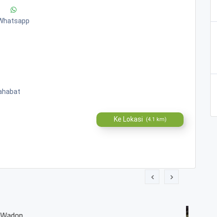
Whatsapp
sahabat
Ke Lokasi
(4.1 km)
ang