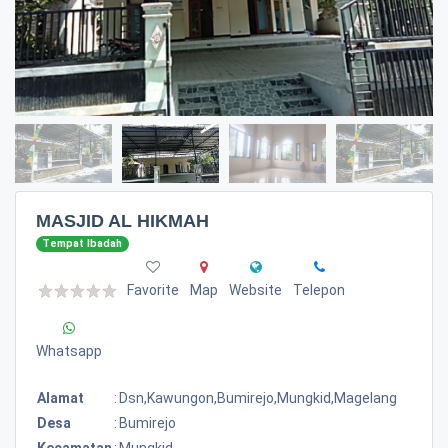
MASJID AL HIKMAH
Tempat Ibadah
Favorite
Map
Website
Telepon
Whatsapp
Alamat
:
Dsn,kawungon,bumirejo,mungkid,magelang
Desa
:
Bumirejo
Kecamatan
:
Mungkid