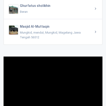
Ghurfatus sholikhin
Beran
Masjid Al-Muttaqin
Mungkid, mendut, Mungkid, Magelang Jawa
Tengah 56512