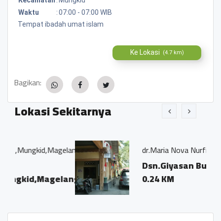
Waktu
:
07:00 - 07:00 WIB
Tempat ibadah umat islam
Ke Lokasi
(4.7 km)
Bagikan:
Lokasi Sekitarnya
id,Magelang
dr.Maria Nova Nurfitri
Dsn.Giyasan Bumirejo
Magelang
0.24 KM