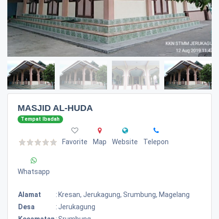
MASJID AL-HUDA
Tempat Ibadah
Favorite
Map
Website
Telepon
Whatsapp
Alamat
:
Kresan, Jerukagung, Srumbung, Magelang
Desa
:
Jerukagung
Kecamatan
:
Srumbung