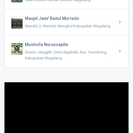
Masjid Jami' Baitul Murtado
Mendut 2, Mendut, Mungkid Kabupaten Magelang
Musholla Nurussajidin
Dusun Jengglik, Desa Ngablak, Kec. Srumbung,
Kabupaten Magelang.