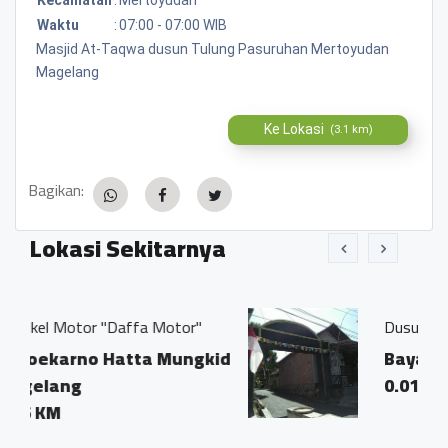
Waktu
:
07:00 - 07:00 WIB
Masjid At-Taqwa dusun Tulung Pasuruhan Mertoyudan
Magelang
Ke Lokasi
(3.1 km)
Bagikan:
Lokasi Sekitarnya
a Motor"
Dusun Bayanan Kulon
ta Mungkid
Bayanan Kulon
0.01 KM