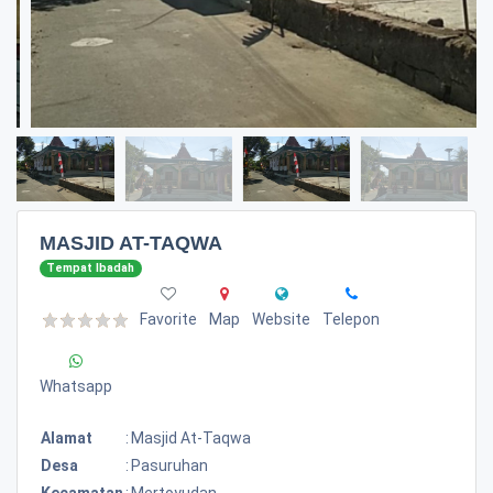
MASJID AT-TAQWA
Tempat Ibadah
Favorite
Map
Website
Telepon
Whatsapp
Alamat
:
Masjid At-Taqwa
Desa
:
Pasuruhan
Kecamatan
:
Mertoyudan