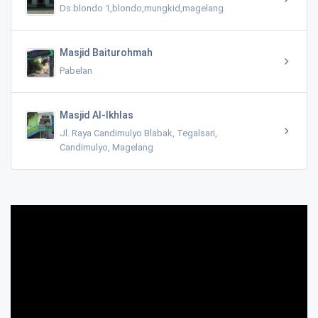
Ds.blondo 1,blondo,mungkid,magelang
Masjid Baiturohmah
Pabelan
Masjid Al-Ikhlas
Jl. Raya Candimulyo Blabak, Tegalsari,
Candimulyo, Magelang