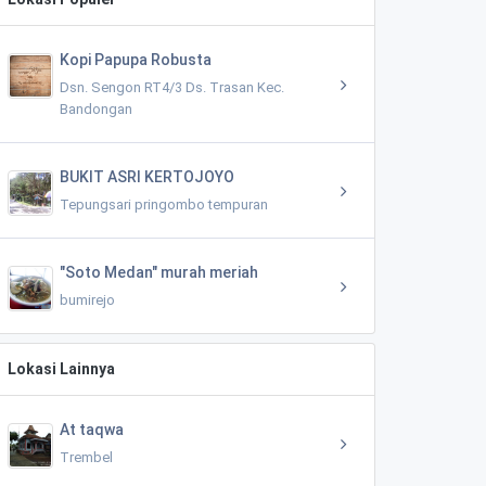
Kopi Papupa Robusta
Dsn. Sengon RT4/3 Ds. Trasan Kec.
Bandongan
BUKIT ASRI KERTOJOYO
Tepungsari pringombo tempuran
"Soto Medan" murah meriah
bumirejo
Lokasi Lainnya
At taqwa
Trembel