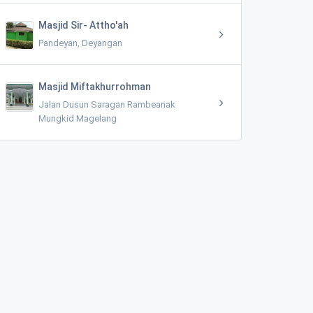
Masjid Sir- Attho'ah
Pandeyan, Deyangan
Masjid Miftakhurrohman
Jalan Dusun Saragan Rambeanak
Mungkid Magelang
Balkondes Omah Guyub Wringin Putih Borobudur