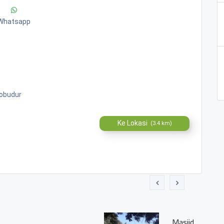
Whatsapp
robudur
Ke Lokasi
(3.4 km)