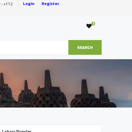
Login
Register
r : +112
0
SEARCH
Lokasi Populer