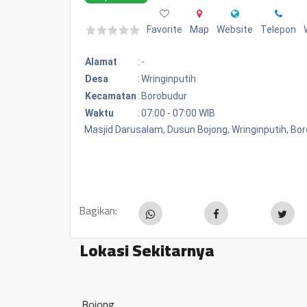
Favorite
Map
Website
Telepon
Alamat
:
-
Desa
:
Wringinputih
Kecamatan
:
Borobudur
Waktu
:
07:00 - 07:00 WIB
Masjid Darusalam, Dusun Bojong, Wringinputih, Bo
Bagikan:
Lokasi Sekitarnya
Masjid Al-Amin