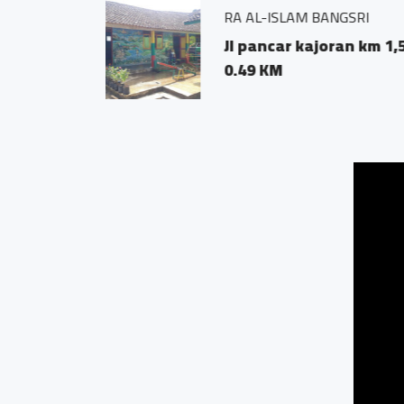
Uppo desa bang
Dsn bangsri 
0.28 KM