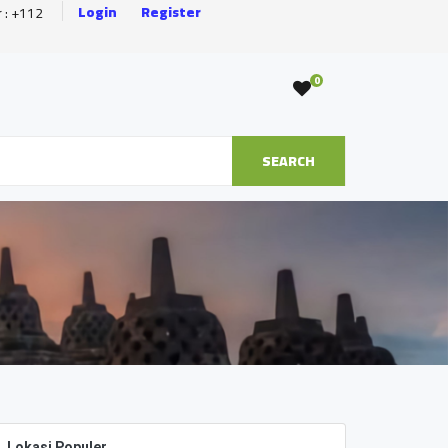
Login
Register
r : +112
0
SEARCH
Lokasi Populer