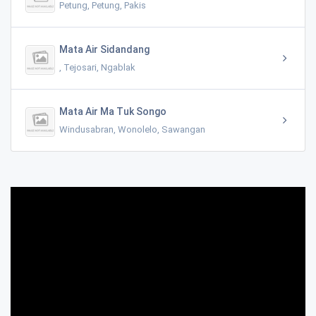
Petung, Petung, Pakis
Mata Air Sidandang
, Tejosari, Ngablak
Mata Air Ma Tuk Songo
Windusabran, Wonolelo, Sawangan