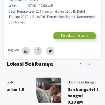
Waktu
:
07:00 - 07:00 WIB
Debit Pengukuran 2017: Belum diukur Ltr/Dtk, Debit
Terukur 2018: 1.8 Ltr/Dtk, Peruntukan: Irigasi , Narasumber:
Sdr. Ahmad
Ke Lokasi
(15.2 km)
Bagikan:
Lokasi Sekitarnya
Uppo desa bangsri
,5
Dsn bangsri rt 04 rw 01 desa
bangsri
0.28 KM