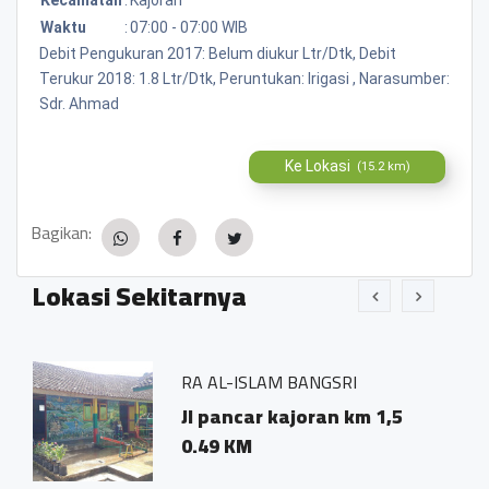
Waktu
:
07:00 - 07:00 WIB
Debit Pengukuran 2017: Belum diukur Ltr/Dtk, Debit
Terukur 2018: 1.8 Ltr/Dtk, Peruntukan: Irigasi , Narasumber:
Sdr. Ahmad
Ke Lokasi
(15.2 km)
Bagikan:
Lokasi Sekitarnya
RA AL-ISLAM BANGSRI
Up
Jl pancar kajoran km 1,5
D
0.49 KM
b
0