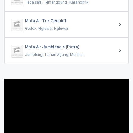
Tegalsari , Temanggung , Kaliangkrik
Mata Air Tuk Gedok 1
Gedok, Ngluwar, Ngluwar
Mata Air Jumbleng 4 (Putra)
Jumbleng, Taman Agung, Muntilan