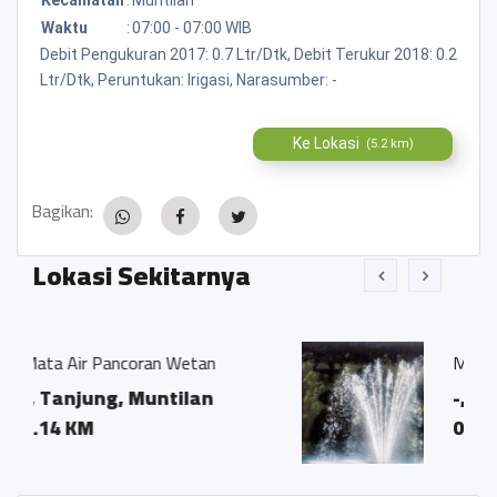
Waktu
:
07:00 - 07:00 WIB
Debit Pengukuran 2017: 0.7 Ltr/Dtk, Debit Terukur 2018: 0.2
Ltr/Dtk, Peruntukan: Irigasi, Narasumber: -
Ke Lokasi
(5.2 km)
Bagikan:
Lokasi Sekitarnya
 Wetan
Mata Air Curah 2
tilan
-, Sokorini, Muntilan
0.03 KM