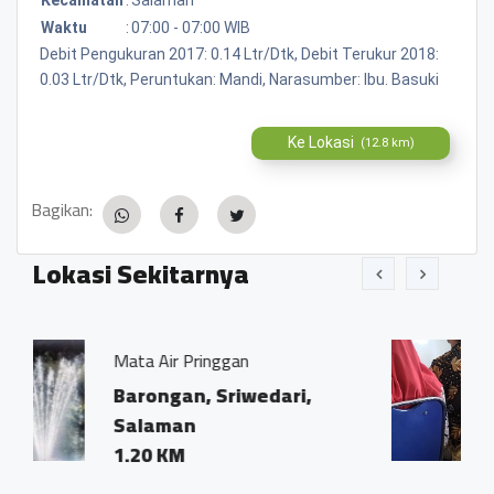
Waktu
:
07:00 - 07:00 WIB
Debit Pengukuran 2017: 0.14 Ltr/Dtk, Debit Terukur 2018:
0.03 Ltr/Dtk, Peruntukan: Mandi, Narasumber: Ibu. Basuki
Ke Lokasi
(12.8 km)
Bagikan:
Lokasi Sekitarnya
inggan
RM Enak
 Sriwedari,
Jalan raya mage
purworeji
0.86 KM