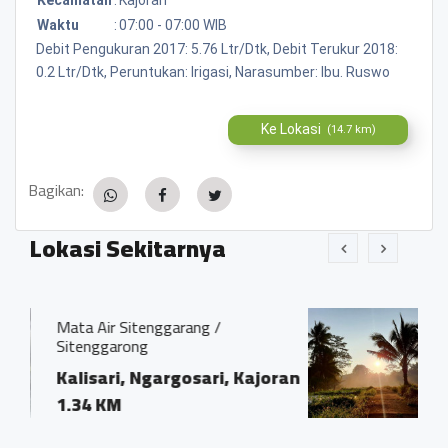
Waktu
:
07:00 - 07:00 WIB
Debit Pengukuran 2017: 5.76 Ltr/Dtk, Debit Terukur 2018:
0.2 Ltr/Dtk, Peruntukan: Irigasi, Narasumber: Ibu. Ruswo
Ke Lokasi
(14.7 km)
Bagikan:
Lokasi Sekitarnya
arang /
Sunrise
Punthuk Senden Du
rgosari, Kajoran
Klusen Desa Madug
0.63 KM