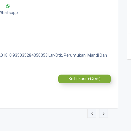
Whatsapp
r 2018: 0.935035284350353 Ltr/Dtk, Peruntukan: Mandi Dan
Ke Lokasi
(4.2 km)