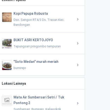
Kopi Papupa Robusta
Dsn. Sengon RT4/3 Ds. Trasan Kec.
Bandongan
BUKIT ASRI KERTOJOYO
Tepungsari pringombo tempuran
"Soto Medan" murah meriah
bumirejo
Lokasi Lainnya
Mata Air Sumbersari Setri / Tuk
Pontong 2
Sumbersari, Bumirejo, Kaliangkrik