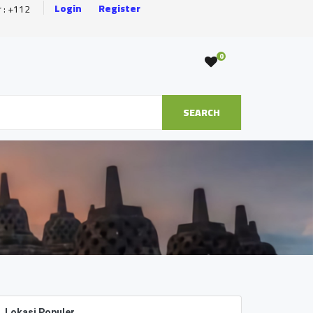
Login
Register
r : +112
0
SEARCH
Lokasi Populer