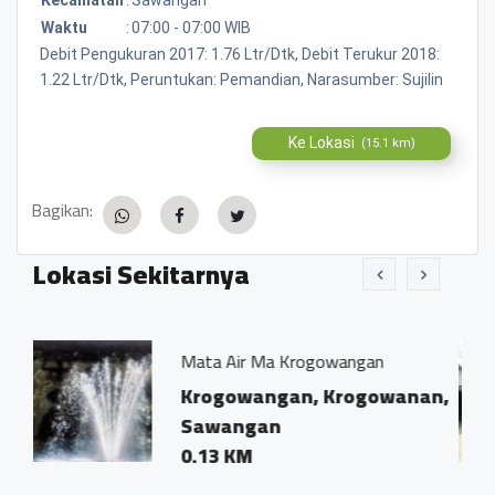
Waktu
:
07:00 - 07:00 WIB
Debit Pengukuran 2017: 1.76 Ltr/Dtk, Debit Terukur 2018:
1.22 Ltr/Dtk, Peruntukan: Pemandian, Narasumber: Sujilin
Ke Lokasi
(15.1 km)
Bagikan:
Lokasi Sekitarnya
Mata Air Ma Krogowangan
Warung
Krogowangan, Krogowanan,
Krogo
Sawangan
Mage
0.13 KM
0.09 