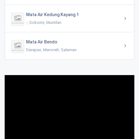
Mata Air Kedung Kayang 1
-, Sokorini, Muntilan
Mata Air Bendo
Derepan, Menoreh, Salaman