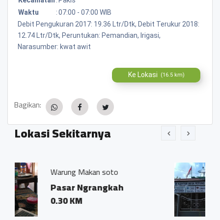
Waktu
:
07:00 - 07:00 WIB
Debit Pengukuran 2017: 19.36 Ltr/Dtk, Debit Terukur 2018:
12.74 Ltr/Dtk, Peruntukan: Pemandian, Irigasi,
Narasumber: kwat awit
Ke Lokasi
(16.5 km)
Bagikan:
Lokasi Sekitarnya
an soto
Kantor Kepala Desa 
rangkah
Desa Petung, Pa
0.30 KM