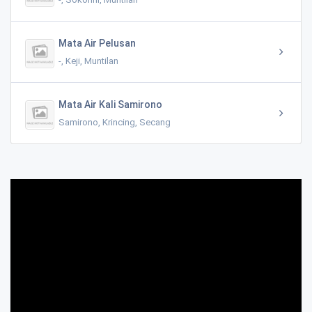
Mata Air Pelusan
-, Keji, Muntilan
Mata Air Kali Samirono
Samirono, Krincing, Secang