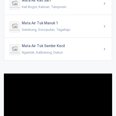
Mata Air Kali Sari
Kali Bogor, Kalisari, Tempuran
Mata Air Tuk Manuk 1
Gembung, Soroyudan, Tegalrejo
Mata Air Tuk Sembir Kecil
Ngentak, Kalibening, Dukun