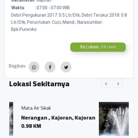
Waktu
:
07:00 - 07:00 WIB
Debit Pengukuran 2017: 0.5 Ltr/Dtk, Debit Terukur 2018: 0.8
Ltr/Dtk, Peruntukan: Cuci, Mandi , Narasumber:
Bpk.Purwoko
Ke Lokasi
(15.1 km)
Bagikan:
Lokasi Sekitarnya
Mata Air Jenggot / Sije
ajoran, Kajoran
Pungangan, Wadas,
0.35 KM