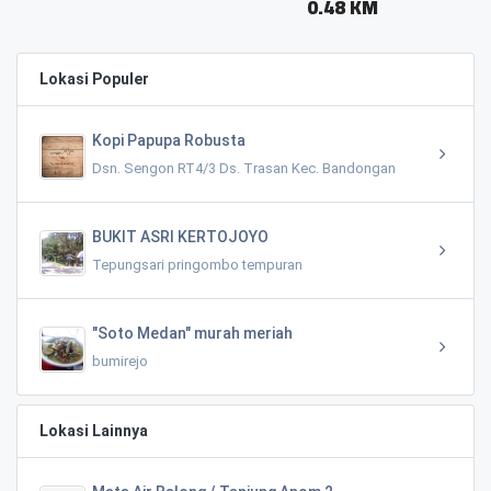
0.48 KM
Lokasi Populer
Kopi Papupa Robusta
Dsn. Sengon RT4/3 Ds. Trasan Kec. Bandongan
BUKIT ASRI KERTOJOYO
Tepungsari pringombo tempuran
"Soto Medan" murah meriah
bumirejo
Lokasi Lainnya