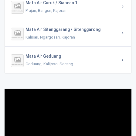
Mata Air Curuk / Siabean 1
Prajan, Bangsri, Kajoran
Mata Air Sitenggarang / Sitenggarong
Kalisari, Ngargosari, Kajoran
Mata Air Geduang
Geduang, Kalijoso, Secang