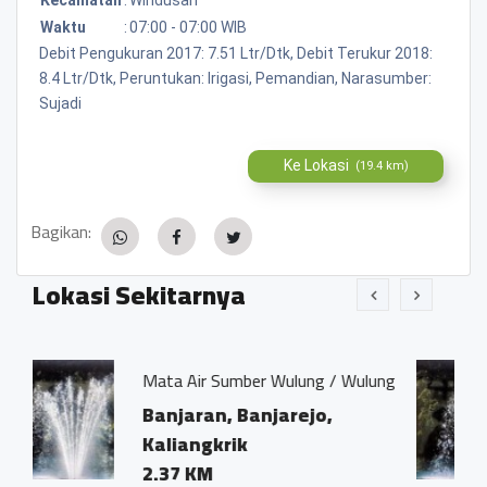
Waktu
:
07:00 - 07:00 WIB
Debit Pengukuran 2017: 7.51 Ltr/Dtk, Debit Terukur 2018:
8.4 Ltr/Dtk, Peruntukan: Irigasi, Pemandian, Narasumber:
Sujadi
Ke Lokasi
(19.4 km)
Bagikan:
Lokasi Sekitarnya
r Sumber Wulung / Wulung
Mata Air Sendan
an, Banjarejo,
Kalegen, Kal
gkrik
Bandongan
M
1.68 KM