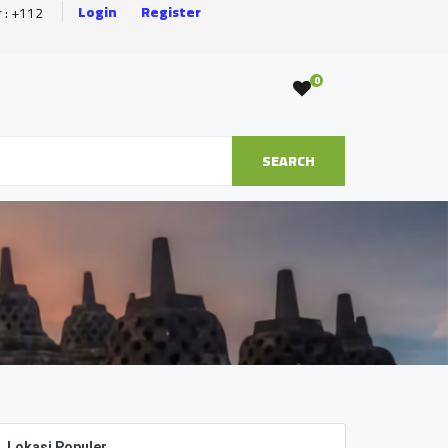
Login
Register
r : +112
0
SEARCH
Lokasi Populer