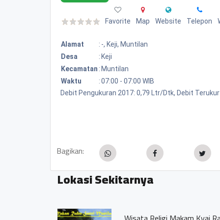
Favorite
Map
Website
Telepon
Alamat
:
-, Keji, Muntilan
Desa
:
Keji
Kecamatan
:
Muntilan
Waktu
:
07:00 - 07:00 WIB
Debit Pengukuran 2017: 0,79 Ltr/Dtk, Debit Teruku
Bagikan:
Lokasi Sekitarnya
Wisata Religi Makam Kyai Ra