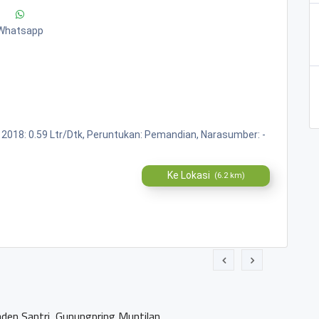
Whatsapp
r 2018: 0.59 Ltr/Dtk, Peruntukan: Pemandian, Narasumber: -
Ke Lokasi
(6.2 km)
den Santri, Gunungpring Muntilan