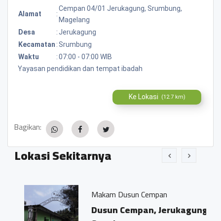
Cempan 04/01 Jerukagung, Srumbung,
Alamat
:
Magelang
Desa
:
Jerukagung
Kecamatan
:
Srumbung
Waktu
:
07:00 - 07:00 WIB
Yayasan pendidikan dan tempat ibadah
Ke Lokasi
(12.7 km)
Bagikan:
Lokasi Sekitarnya
Makam Dusun Cempan
Dusun Cempan, Jerukagung,