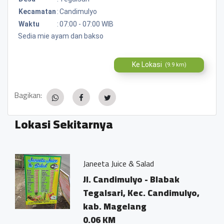
Kecamatan
:
Candimulyo
Waktu
:
07:00 - 07:00 WIB
Sedia mie ayam dan bakso
Ke Lokasi
(9.9 km)
Bagikan:
Lokasi Sekitarnya
Janeeta Juice & Salad
Jl. Candimulyo - Blabak
o,
Tegalsari, Kec. Candimulyo,
kab. Magelang
0.06 KM