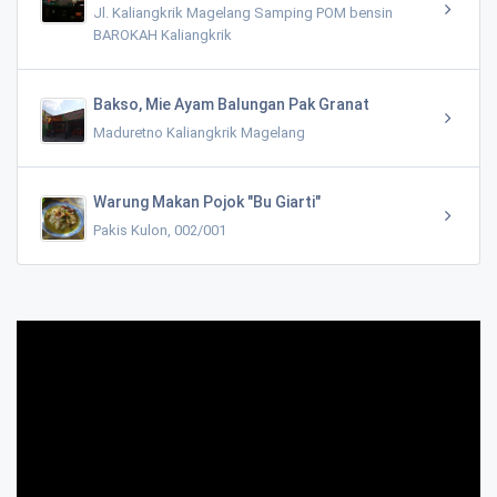
Jl. Kaliangkrik Magelang Samping POM bensin
BAROKAH Kaliangkrik
Bakso, Mie Ayam Balungan Pak Granat
Maduretno Kaliangkrik Magelang
Warung Makan Pojok "Bu Giarti"
Pakis Kulon, 002/001