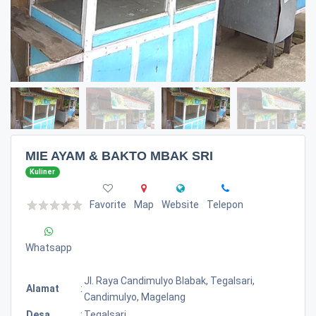
MIE AYAM & BAKTO MBAK SRI
Kuliner
Favorite
Map
Website
Telepon
Whatsapp
Jl. Raya Candimulyo Blabak, Tegalsari,
Alamat
:
Candimulyo, Magelang
Desa
:
Tegalsari