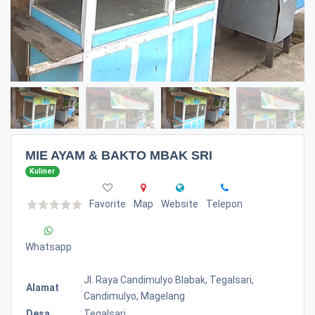
MIE AYAM & BAKTO MBAK SRI
Kuliner
Favorite
Map
Website
Telepon
Whatsapp
Jl. Raya Candimulyo Blabak, Tegalsari,
Alamat
:
Candimulyo, Magelang
Desa
:
Tegalsari