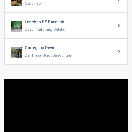
Candirejo
Lesehan SS Barokah
Dusun Kaliurang Selatan
Gudeg Ibu Dewi
Ds. Trasan Kec. Bandongan