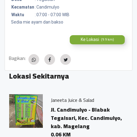
Kecamatan
:
Candimulyo
Waktu
:
07:00 - 07:00 WIB
Sedia mie ayam dan bakso
Ke Lokasi
(9.9 km)
Bagikan:
Lokasi Sekitarnya
Janeeta Juice & Salad
Jl. Candimulyo - Blabak
o,
Tegalsari, Kec. Candimulyo,
kab. Magelang
0.06 KM