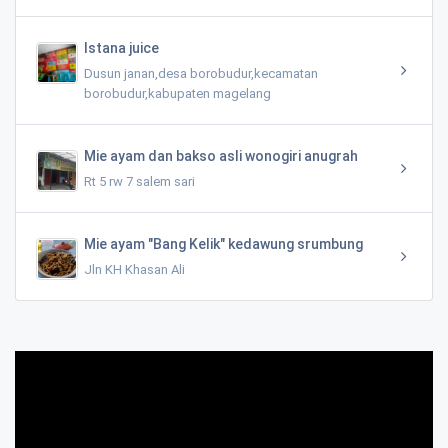
Istana juice
Dusun janan,desa borobudur,kecamatan
borobudur,kabupaten magelang
Mie ayam dan bakso asli wonogiri anugrah
Rt 5 rw 7 salem sari
Mie ayam "Bang Kelik" kedawung srumbung
Jln KH Khasan Ali