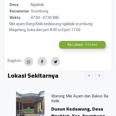
Desa
:
Ngablak
Kecamatan
:
Srumbung
Waktu
:
07:00 - 07:00 WIB
Mie ayam Bang Kelik kedawung ngablak srumbung
Magelang, buka dari jam 8.00 s/d jam 17.00
Ke Lokasi
(14.2 km)
Bagikan:
Lokasi Sekitarnya
Warung Mie Ayam dan Bakso Bang
Kelik
Dusun Kedawung, Desa
Ngablak, Kec. Srumbung,