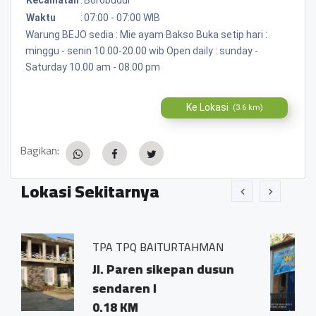
Waktu
:
07:00 - 07:00 WIB
Warung BEJO sedia : Mie ayam Bakso Buka setip hari :
minggu - senin 10.00-20.00 wib Open daily : sunday -
Saturday 10.00 am - 08.00 pm
Ke Lokasi
(3.6 km)
Bagikan:
Lokasi Sekitarnya
PQ BAITURTAHMAN
TOKO ALAT PA
aren sikepan dusun
Jl.Paren sik
ren I
sendaren I
KM
0.07 KM