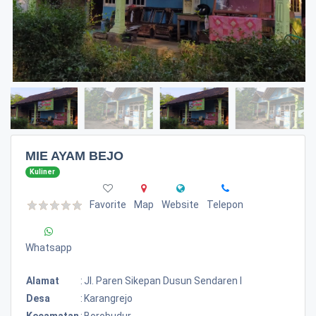
MIE AYAM BEJO
Kuliner
Favorite
Map
Website
Telepon
Whatsapp
Alamat
:
Jl. Paren Sikepan Dusun Sendaren I
Desa
:
Karangrejo
Kecamatan
:
Borobudur