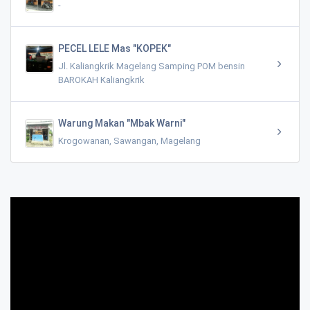
-
PECEL LELE Mas "KOPEK"
Jl. Kaliangkrik Magelang Samping POM bensin
BAROKAH Kaliangkrik
Warung Makan "Mbak Warni"
Krogowanan, Sawangan, Magelang