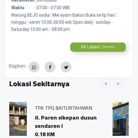
Waktu
:
07:00 - 07:00 WIB
Warung BEJO sedia : Mie ayam Bakso Buka setip hari :
minggu - senin 10.00-20.00 wib Open daily : sunday -
Saturday 10.00 am - 08.00 pm
Ke Lokasi
(3.6 km)
Bagikan:
Lokasi Sekitarnya
 BAITURTAHMAN
TOKO ALAT PANC
en sikepan dusun
Jl.Paren sikep
n I
sendaren I
0.07 KM