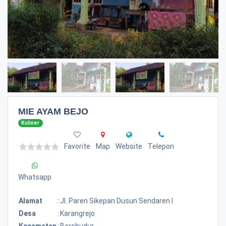
MIE AYAM BEJO
Kuliner
Favorite
Map
Website
Telepon
Whatsapp
Alamat
:
Jl. Paren Sikepan Dusun Sendaren I
Desa
:
Karangrejo
Kecamatan
:
Borobudur