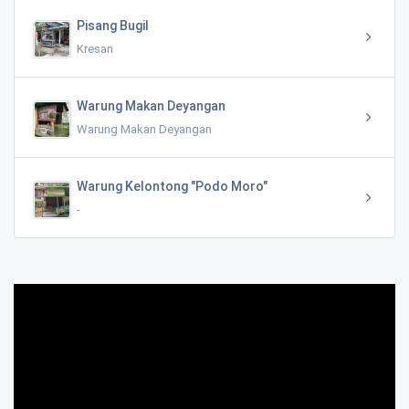
Pisang Bugil
Kresan
Warung Makan Deyangan
Warung Makan Deyangan
Warung Kelontong "Podo Moro"
-