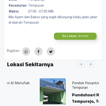
Kecamatan
:
Tempuran
Waktu
:
07:00 - 07:00 WIB
Mie Ayam dan Bakso yang wajib dikunjungi kalau jalan-jalan
di daerah Tempuran
Ke Lokasi
(8.4 km)
Bagikan:
Lokasi Sekitarnya
rufiah
Pondok Pesantren Muhammadiya
Tempuran
Punduhsari RT. 06 RW. 02,
Tempurejo, Tempuran,