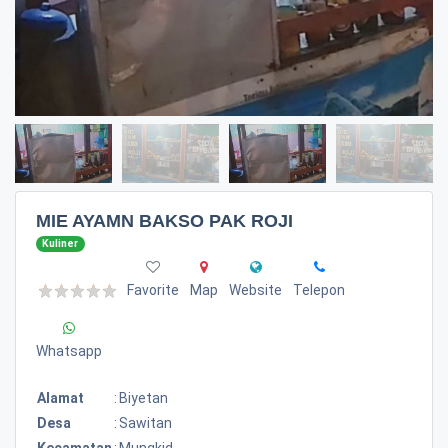
MIE AYAMN BAKSO PAK ROJI
Kuliner
Favorite
Map
Website
Telepon
Whatsapp
Alamat
:
Biyetan
Desa
:
Sawitan
Kecamatan
:
Mungkid