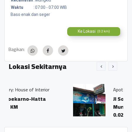
Waktu
:
07:00 - 07:00 WIB
Baso enak dan seger
Ke Lokasi
(0.2 km)
Bagikan:
Lokasi Sekitarnya
erior
Apotik Sawitan
ta
Jl Soekarno Hatta Kota
Mungkid
0.02 KM