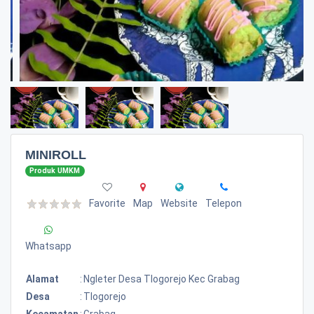
MINIROLL
Produk UMKM
Favorite
Map
Website
Telepon
Whatsapp
Alamat
:
Ngleter Desa Tlogorejo Kec Grabag
Desa
:
Tlogorejo
Kecamatan
:
Grabag