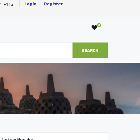
Login
Register
r : +112
0
SEARCH
Lokasi Populer