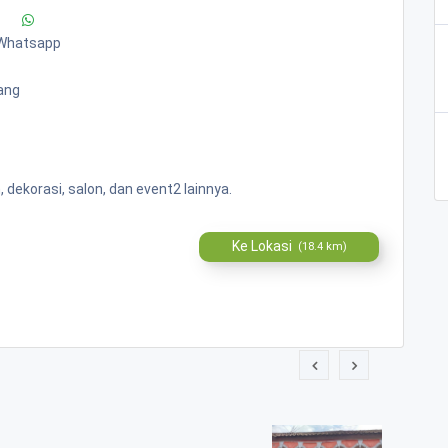
Whatsapp
ang
dekorasi, salon, dan event2 lainnya.
Ke Lokasi
(18.4 km)
n