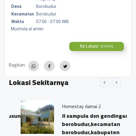
Desa
:
Borobudur
Kecamatan
:
Borobudur
Waktu
:
07:00 - 07:00 WIB
Mushola al amiin
Ke Lokasi
(2.0 km)
Bagikan:
Lokasi Sekitarnya
Homestay damai 2
usun
Jl sampula dsn gendingan
borobudur,kecamatan
borobudur,kabupaten