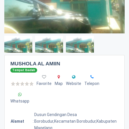
MUSHOLA AL AMIIN
Tempat Ibadah
Favorite
Map
Website
Telepon
Whatsapp
Dusun Gendingan Desa
Alamat
:
Borobudur,kecamatan Borobudur,kabupaten
Magelang