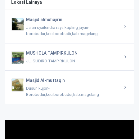
Lokasi Lainnya
Masjid almuhajirin
Jalan syailendra raya kapling jayan-
borobudur,kec borobudir,kab magelang
MUSHOLA TAMPIRKULON
JL. SUDIRO TAMPIRKULON
Masjid Al-muttaqin
Dusun kujon-
Borobudur,kec.borobudur,kab.magelang