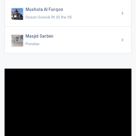
Mushola Al Furqon
Dusun Gowok Rt 02 Rw 05
Masjid Sarbini
Ponalan