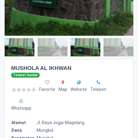
MUSHOLA AL IKHWAN
Tempat Ibadah
Favorite
Map
Website
Telepon
Whatsapp
Alamat
:
Jl. Raya Jogja-Magelang
Desa
:
Mungkid
Kecamatan
:
Mungkid